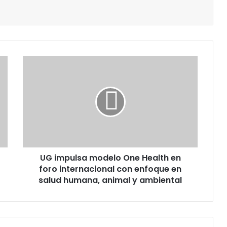
UG
impulsa
modelo
One
Health
en
foro
internacional
con
UG impulsa modelo One Health en
enfoque
en
foro internacional con enfoque en
salud
salud humana, animal y ambiental
humana,
animal
y
ambiental