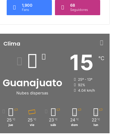
1,900
68
Fans
Seguidores
Clima
15
℃
Guanajuato
25º - 13º
92%
4.04 km/h
Nubes dispersas
25
25
23
24
22
℃
℃
℃
℃
℃
jue
vie
sáb
dom
lun