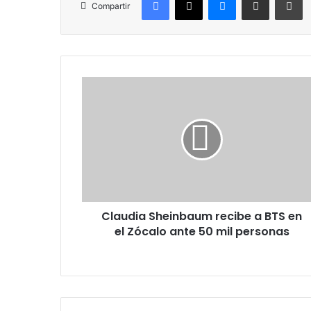
Compartir
Claudia
Sheinbaum
recibe
a
BTS
en
el
Zócalo
ante
Claudia Sheinbaum recibe a BTS en
50
mil
el Zócalo ante 50 mil personas
personas