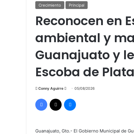
Crecimiento
Principal
Reconocen en E
ambiental y ma
Guanajuato y le
Escoba de Plata
Send
Conny Aguirre
05/08/2026
an
Facebook
X
Messenger
email
Guanajuato, Gto.- El Gobierno Municipal de Gu