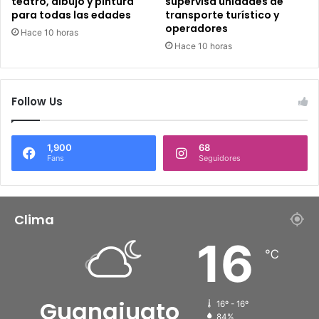
teatro, dibujo y pintura
supervisa unidades de
para todas las edades
transporte turístico y
operadores
Hace 10 horas
Hace 10 horas
Follow Us
1,900
68
Fans
Seguidores
Clima
16
℃
Guanajuato
16º - 16º
84%