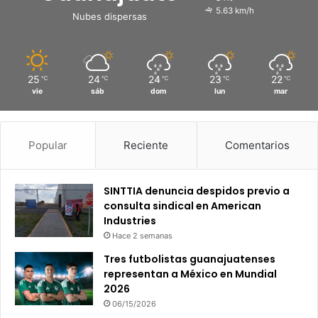
5.63 km/h
Nubes dispersas
25
24
24
23
22
℃
℃
℃
℃
℃
vie
sáb
dom
lun
mar
Popular
Reciente
Comentarios
SINTTIA denuncia despidos previo a
consulta sindical en American
Industries
Hace 2 semanas
Tres futbolistas guanajuatenses
representan a México en Mundial
2026
06/15/2026