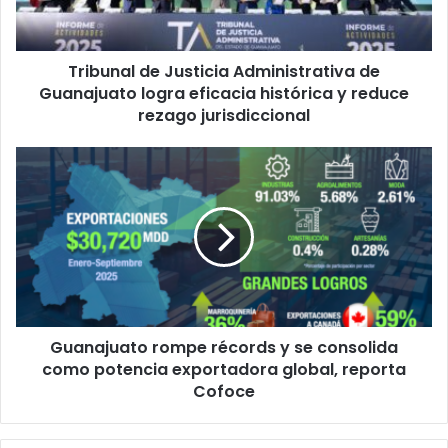
logra
eficacia
histórica
Tribunal de Justicia Administrativa de
y
reduce
Guanajuato logra eficacia histórica y reduce
rezago
rezago jurisdiccional
jurisdiccional
Guanajuato
rompe
récords
y
se
consolida
como
potencia
exportadora
Guanajuato rompe récords y se consolida
global,
reporta
como potencia exportadora global, reporta
Cofoce
Cofoce