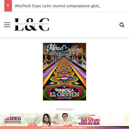
WireTech Expo León reunirá compradores globales de 17 países
Menu
Bu
-Publicidad-