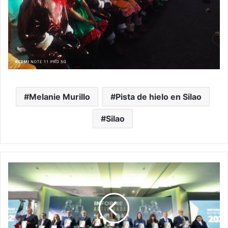
Melanie Murillo
Pista de hielo en Silao
Silao
Tribunal
de
Justicia
Administrativa
de
Guanajuato