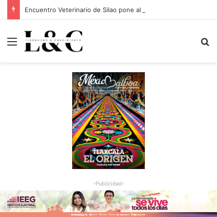
Encuentro Veterinario de Silao pone al cáncer de mascotas bajo la lupa
Menu
Bu
-Publicidad-