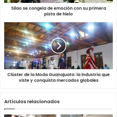
pista
Silao se congela de emoción con su primera
de
hielo
pista de hielo
Clúster
de
la
Moda
Guanajuato:
la
industria
que
viste
Clúster de la Moda Guanajuato: la industria que
y
conquista
viste y conquista mercados globales
mercados
globales
Artículos relacionados