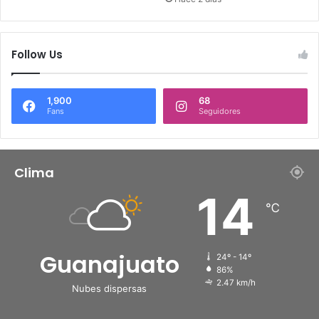
Follow Us
1,900
68
Fans
Seguidores
Clima
14
℃
Guanajuato
24º - 14º
86%
2.47 km/h
Nubes dispersas