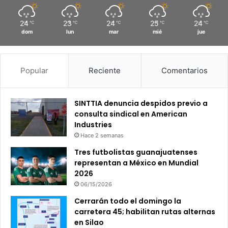
24
23
24
25
24
℃
℃
℃
℃
℃
dom
lun
mar
mié
jue
Popular
Reciente
Comentarios
SINTTIA denuncia despidos previo a
consulta sindical en American
Industries
Hace 2 semanas
Tres futbolistas guanajuatenses
representan a México en Mundial
2026
06/15/2026
Cerrarán todo el domingo la
carretera 45; habilitan rutas alternas
en Silao