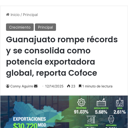
Inicio
/
Principal
Crecimiento
Principal
Guanajuato rompe récords
y se consolida como
potencia exportadora
global, reporta Cofoce
Send
Conny Aguirre
12/14/2025
23
1 minuto de lectura
an
email