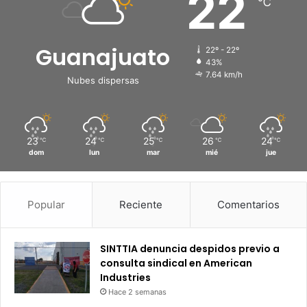
22
℃
Guanajuato
22º - 22º
43%
7.64 km/h
Nubes dispersas
23
24
25
26
24
℃
℃
℃
℃
℃
dom
lun
mar
mié
jue
Popular
Reciente
Comentarios
SINTTIA denuncia despidos previo a
consulta sindical en American
Industries
Hace 2 semanas