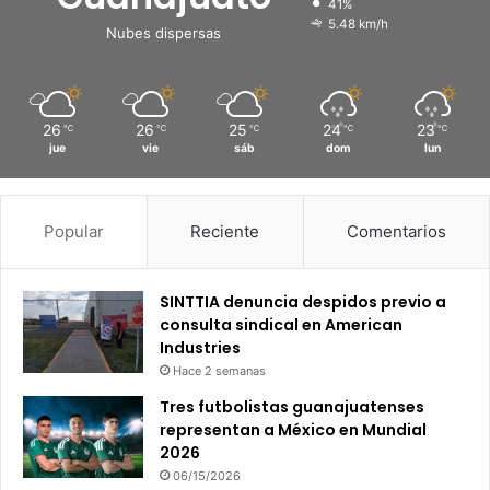
41%
5.48 km/h
Nubes dispersas
26
26
25
24
23
℃
℃
℃
℃
℃
jue
vie
sáb
dom
lun
Popular
Reciente
Comentarios
SINTTIA denuncia despidos previo a
consulta sindical en American
Industries
Hace 2 semanas
Tres futbolistas guanajuatenses
representan a México en Mundial
2026
06/15/2026