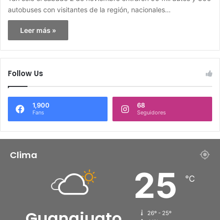
autobuses con visitantes de la región, nacionales…
Leer más »
Follow Us
1,900
68
Fans
Seguidores
Clima
25
℃
Guanajuato
26º - 25º