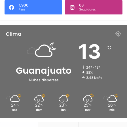
1,900
68
Fans
Seguidores
Clima
13
℃
Guanajuato
24º - 13º
88%
3.48 km/h
Nubes dispersas
24
22
23
25
26
℃
℃
℃
℃
℃
sáb
dom
lun
mar
mié