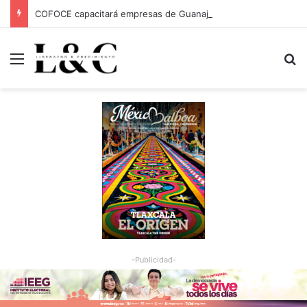
COFOCE capacitará empresas de Guanajuato Capital para conquistar nuevos mercados
Menu
Bu
-Publicidad-