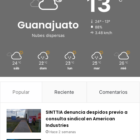
13
Guanajuato
24º - 13º
88%
3.48 km/h
Nubes dispersas
24
22
23
25
26
℃
℃
℃
℃
℃
sáb
dom
lun
mar
mié
Popular
Reciente
Comentarios
SINTTIA denuncia despidos previo a
consulta sindical en American
Industries
Hace 2 semanas