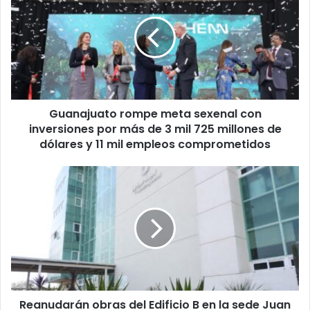
meta
sexenal
con
inversiones
por
más
de
Guanajuato rompe meta sexenal con
3
mil
inversiones por más de 3 mil 725 millones de
725
dólares y 11 mil empleos comprometidos
millones
de
Reanudarán
dólares
obras
y
del
11
Edificio
mil
B
empleos
en
comprometidos
la
sede
Juan
Reanudarán obras del Edificio B en la sede Juan
Pablo