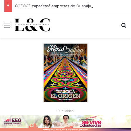
COFOCE capacitará empresas de Guanajuato Capital para conquistar nuevos mercados
Menu
Bu
-Publicidad-