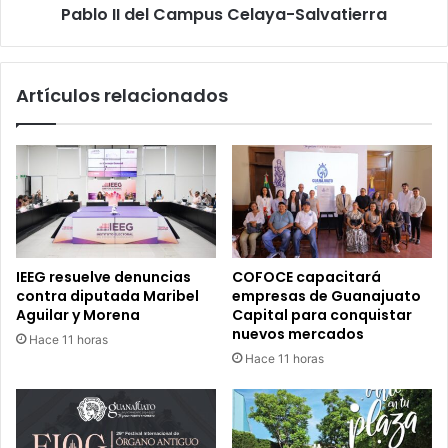
II
Pablo II del Campus Celaya-Salvatierra
del
Campus
Celaya-
Artículos relacionados
Salvatierra
IEEG resuelve denuncias
COFOCE capacitará
contra diputada Maribel
empresas de Guanajuato
Aguilar y Morena
Capital para conquistar
nuevos mercados
Hace 11 horas
Hace 11 horas