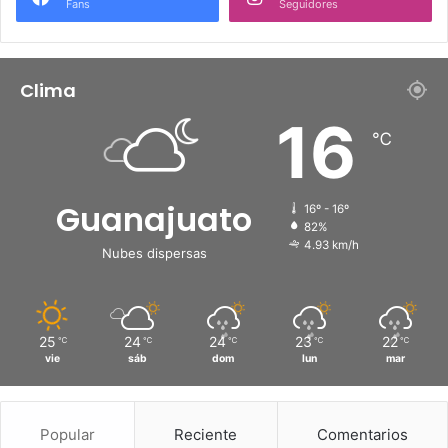
Fans
Seguidores
Clima
16
℃
Guanajuato
16º - 16º
82%
4.93 km/h
Nubes dispersas
25
24
24
23
22
℃
℃
℃
℃
℃
vie
sáb
dom
lun
mar
Popular
Reciente
Comentarios