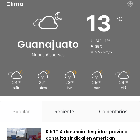
Clima
13
℃
Guanajuato
24º - 13º
85%
3.22 km/h
Nubes dispersas
24
22
23
25
26
℃
℃
℃
℃
℃
sáb
dom
lun
mar
mié
Popular
Reciente
Comentarios
SINTTIA denuncia despidos previo a
consulta sindical en American