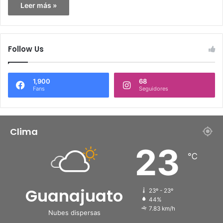
Leer más »
Follow Us
1,900
68
Fans
Seguidores
Clima
23
℃
Guanajuato
23º - 23º
44%
7.83 km/h
Nubes dispersas