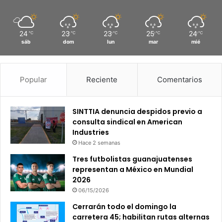
24
23
23
25
24
℃
℃
℃
℃
℃
sáb
dom
lun
mar
mié
Popular
Reciente
Comentarios
SINTTIA denuncia despidos previo a
consulta sindical en American
Industries
Hace 2 semanas
Tres futbolistas guanajuatenses
representan a México en Mundial
2026
06/15/2026
Cerrarán todo el domingo la
carretera 45; habilitan rutas alternas