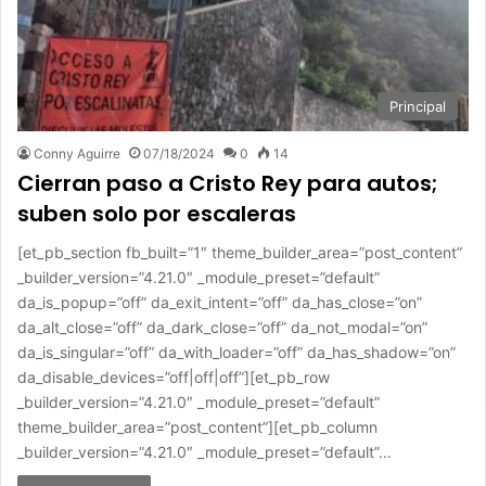
Principal
Conny Aguirre
07/18/2024
0
14
Cierran paso a Cristo Rey para autos;
suben solo por escaleras
[et_pb_section fb_built=”1″ theme_builder_area=”post_content”
_builder_version=”4.21.0″ _module_preset=”default”
da_is_popup=”off” da_exit_intent=”off” da_has_close=”on”
da_alt_close=”off” da_dark_close=”off” da_not_modal=”on”
da_is_singular=”off” da_with_loader=”off” da_has_shadow=”on”
da_disable_devices=”off|off|off”][et_pb_row
_builder_version=”4.21.0″ _module_preset=”default”
theme_builder_area=”post_content”][et_pb_column
_builder_version=”4.21.0″ _module_preset=”default”…