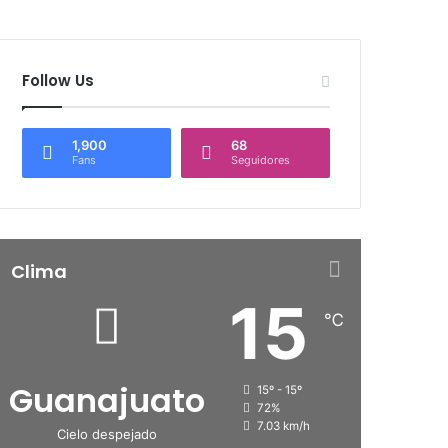
Follow Us
1,900
68
Fans
Seguidores
Clima
15
℃
Guanajuato
15º - 15º
72%
7.03 km/h
Cielo despejado