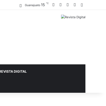
℃
15
Facebook
X
YouTube
Instagram
Sidebar
Guanajuato
REVISTA DIGITAL