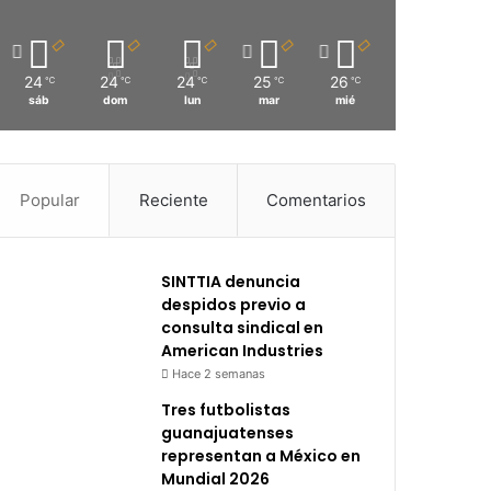
24
24
24
25
26
℃
℃
℃
℃
℃
sáb
dom
lun
mar
mié
Popular
Reciente
Comentarios
SINTTIA denuncia
despidos previo a
consulta sindical en
American Industries
Hace 2 semanas
Tres futbolistas
guanajuatenses
representan a México en
Mundial 2026