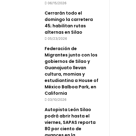
06/15/2026
Cerrarán todo el
domingo la carretera
45; habilitan rutas
alternas en Silao
05/23/2026
Federación de
Migrantes junto con los
gobiernos de Silao y
Guanajuato llevan
cultura, momias y
estudiantina a House of
México Balboa Park, en
California
03/10/2026
Autopista León Silao
podrá abrir hasta el
viernes, SAPAS reporta
80 por ciento de
avances en la