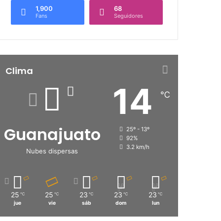
1,900
68
Fans
Seguidores
Clima
14
℃
Guanajuato
25º - 13º
92%
3.2 km/h
Nubes dispersas
25
25
23
23
23
℃
℃
℃
℃
℃
jue
vie
sáb
dom
lun