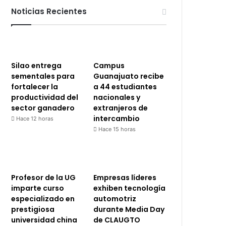
Noticias Recientes
Silao entrega
Campus
sementales para
Guanajuato recibe
fortalecer la
a 44 estudiantes
productividad del
nacionales y
sector ganadero
extranjeros de
intercambio
Hace 12 horas
Hace 15 horas
Profesor de la UG
Empresas líderes
imparte curso
exhiben tecnología
especializado en
automotriz
prestigiosa
durante Media Day
universidad china
de CLAUGTO