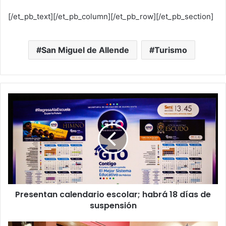
[/et_pb_text][/et_pb_column][/et_pb_row][/et_pb_section]
San Miguel de Allende
Turismo
P
r
e
s
e
n
t
a
n
Presentan calendario escolar; habrá 18 días de
c
suspensión
a
l
e