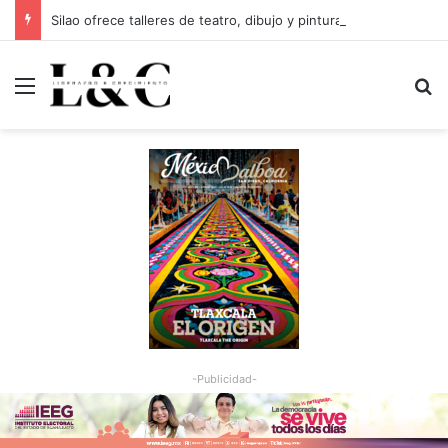
Silao ofrece talleres de teatro, dibujo y pintura para todas las edades
Menu
Bu
-Publicidad-