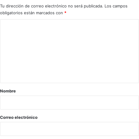
m
Tu dirección de correo electrónico no será publicada.
Los campos
o
obligatorios están marcados con
*
r
"
C
o
m
e
n
t
a
r
Nombre
i
o
*
Correo electrónico