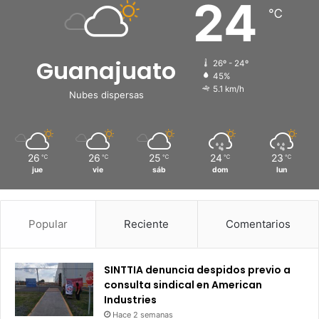
24
℃
Guanajuato
26º - 24º
45%
5.1 km/h
Nubes dispersas
26
26
25
24
23
℃
℃
℃
℃
℃
jue
vie
sáb
dom
lun
Popular
Reciente
Comentarios
SINTTIA denuncia despidos previo a
consulta sindical en American
Industries
Hace 2 semanas