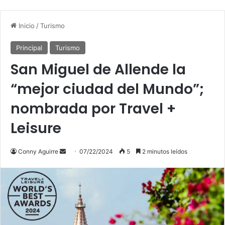
Inicio
/
Turismo
Principal
Turismo
San Miguel de Allende la
“mejor ciudad del Mundo”;
nombrada por Travel +
Leisure
Conny Aguirre
S
07/22/2024
5
2 minutos leídos
e
n
d
a
n
e