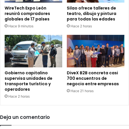
d
á
WireTech Expo León
Silao ofrece talleres de
í
s
reunirá compradores
teatro, dibujo y pintura
a
d
globales de 17 países
para todas las edades
s
e
Hace 9 minutos
Hace 2 horas
d
m
e
i
s
l
u
"
s
b
p
u
e
s
n
c
Gobierno capitalino
DiveX B2B concreta casi
s
a
supervisa unidades de
700 encuentros de
i
d
transporte turístico y
negocio entre empresas
ó
operadores
o
Hace 21 horas
n
r
Hace 2 horas
e
s
d
Deja un comentario
e
a