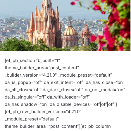
m
a
i
l
[et_pb_section fb_built=”1″
theme_builder_area=”post_content”
_builder_version=”4.21.0″ _module_preset=”default”
da_is_popup=”off” da_exit_intent=”off” da_has_close=”on”
da_alt_close=”off” da_dark_close=”off” da_not_modal=”on”
da_is_singular=”off” da_with_loader=”off”
da_has_shadow=”on” da_disable_devices=”off|off|off”]
[et_pb_row _builder_version=”4.21.0″
_module_preset=”default”
theme_builder_area=”post_content”][et_pb_column