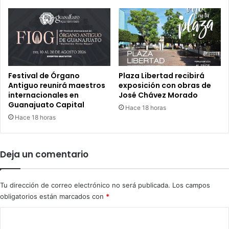
u
S
a
i
d
l
a
a
l
o
u
y
p
v
Festival de Órgano
Plaza Libertad recibirá
e
u
Antiguo reunirá maestros
exposición con obras de
a
internacionales en
José Chávez Morado
e
Guanajuato Capital
c
l
Hace 18 horas
o
a
Hace 18 horas
m
n
b
p
a
o
Deja un comentario
t
r
i
G
r
u
Tu dirección de correo electrónico no será publicada.
Los campos
e
a
obligatorios están marcados con
*
l
n
d
a
C
e
j