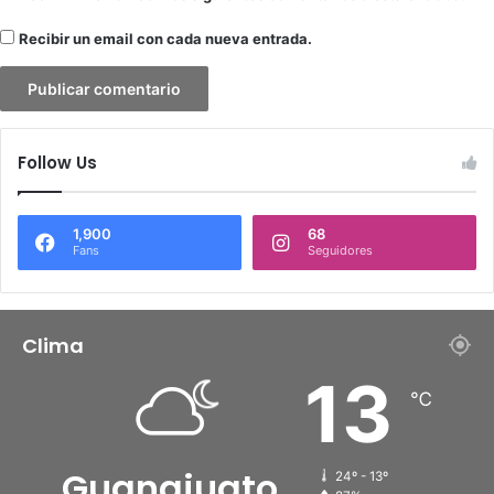
r
i
Recibir un email con cada nueva entrada.
c
a
n
a
Follow Us
1,900
68
Fans
Seguidores
Clima
13
℃
Guanajuato
24º - 13º