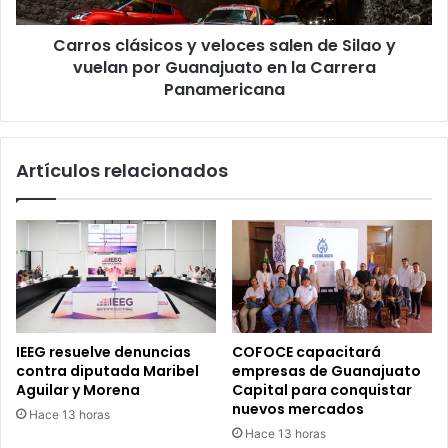
s
l
e
á
c
Carros clásicos y veloces salen de Silao y
s
u
vuelan por Guanajuato en la Carrera
i
n
c
Panamericana
d
o
a
s
r
y
Artículos relacionados
i
v
a
e
d
l
e
o
l
c
a
e
c
s
o
s
l
a
IEEG resuelve denuncias
COFOCE capacitará
o
l
contra diputada Maribel
empresas de Guanajuato
n
e
Aguilar y Morena
Capital para conquistar
i
n
nuevos mercados
Hace 13 horas
a
d
Hace 13 horas
G
e