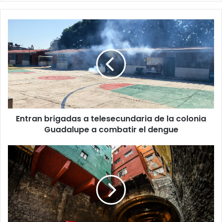
E
n
t
r
a
n
b
r
i
Entran brigadas a telesecundaria de la colonia
g
Guadalupe a combatir el dengue
a
d
a
C
s
a
a
r
t
r
e
o
l
s
e
c