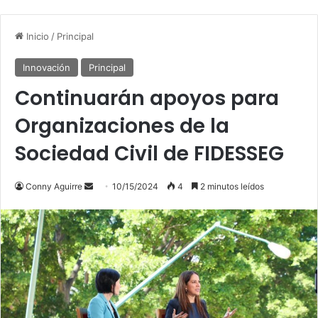
Inicio
/
Principal
Innovación
Principal
Continuarán apoyos para
Organizaciones de la
Sociedad Civil de FIDESSEG
Conny Aguirre
S
10/15/2024
4
2 minutos leídos
e
n
d
a
n
e
m