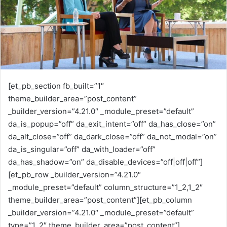
a
i
l
[et_pb_section fb_built=”1″
theme_builder_area=”post_content”
_builder_version=”4.21.0″ _module_preset=”default”
da_is_popup=”off” da_exit_intent=”off” da_has_close=”on”
da_alt_close=”off” da_dark_close=”off” da_not_modal=”on”
da_is_singular=”off” da_with_loader=”off”
da_has_shadow=”on” da_disable_devices=”off|off|off”]
[et_pb_row _builder_version=”4.21.0″
_module_preset=”default” column_structure=”1_2,1_2″
theme_builder_area=”post_content”][et_pb_column
_builder_version=”4.21.0″ _module_preset=”default”
type=”1_2″ theme_builder_area=”post_content”]