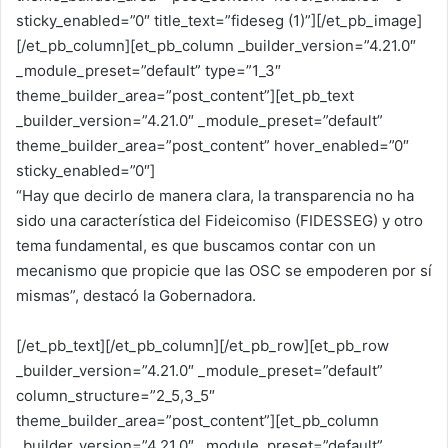
sticky_enabled=”0″ title_text=”fideseg (1)”][/et_pb_image]
[/et_pb_column][et_pb_column _builder_version=”4.21.0″
_module_preset=”default” type=”1_3″
theme_builder_area=”post_content”][et_pb_text
_builder_version=”4.21.0″ _module_preset=”default”
theme_builder_area=”post_content” hover_enabled=”0″
sticky_enabled=”0″]
“Hay que decirlo de manera clara, la transparencia no ha
sido una característica del Fideicomiso (FIDESSEG) y otro
tema fundamental, es que buscamos contar con un
mecanismo que propicie que las OSC se empoderen por sí
mismas”, destacó la Gobernadora.
[/et_pb_text][/et_pb_column][/et_pb_row][et_pb_row
_builder_version=”4.21.0″ _module_preset=”default”
column_structure=”2_5,3_5″
theme_builder_area=”post_content”][et_pb_column
_builder_version=”4.21.0″ _module_preset=”default”