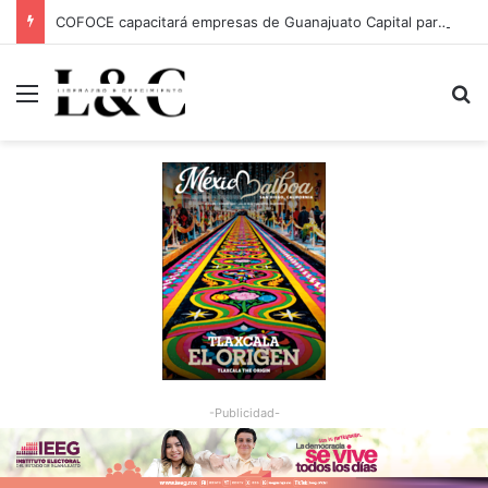
COFOCE capacitará empresas de Guanajuato Capital para conquistar nuevos mercados
Menu
Bu
-Publicidad-