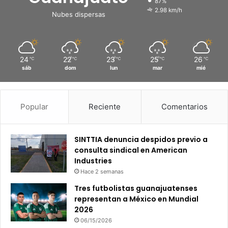
87%
2.98 km/h
Nubes dispersas
24
22
23
25
26
℃
℃
℃
℃
℃
sáb
dom
lun
mar
mié
Popular
Reciente
Comentarios
SINTTIA denuncia despidos previo a
consulta sindical en American
Industries
Hace 2 semanas
Tres futbolistas guanajuatenses
representan a México en Mundial
2026
06/15/2026