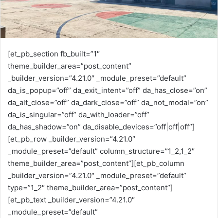
m
a
i
l
[et_pb_section fb_built=”1″
theme_builder_area=”post_content”
_builder_version=”4.21.0″ _module_preset=”default”
da_is_popup=”off” da_exit_intent=”off” da_has_close=”on”
da_alt_close=”off” da_dark_close=”off” da_not_modal=”on”
da_is_singular=”off” da_with_loader=”off”
da_has_shadow=”on” da_disable_devices=”off|off|off”]
[et_pb_row _builder_version=”4.21.0″
_module_preset=”default” column_structure=”1_2,1_2″
theme_builder_area=”post_content”][et_pb_column
_builder_version=”4.21.0″ _module_preset=”default”
type=”1_2″ theme_builder_area=”post_content”]
[et_pb_text _builder_version=”4.21.0″
_module_preset=”default”