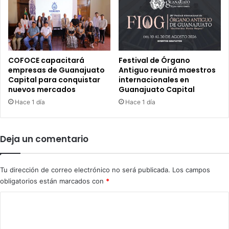
u
a
n
c
d
i
a
o
r
n
i
e
COFOCE capacitará
Festival de Órgano
a
s
empresas de Guanajuato
Antiguo reunirá maestros
;
d
Capital para conquistar
internacionales en
a
nuevos mercados
Guanajuato Capital
e
u
l
Hace 1 día
Hace 1 día
m
a
e
S
n
o
Deja un comentario
t
c
a
i
n
e
Tu dirección de correo electrónico no será publicada.
Los campos
a
d
obligatorios están marcados con
*
l
a
u
d
C
m
C
o
n
i
o
v