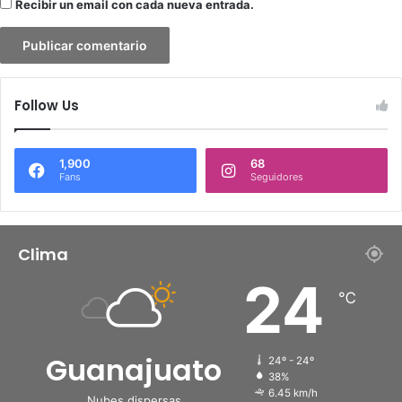
Recibir un email con cada nueva entrada.
Follow Us
1,900
68
Fans
Seguidores
Clima
24
℃
Guanajuato
24º - 24º
38%
6.45 km/h
Nubes dispersas