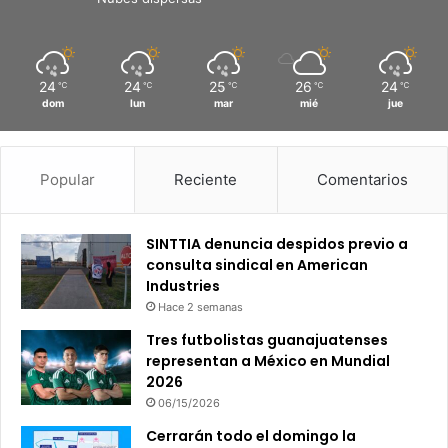
24
24
25
26
24
℃
℃
℃
℃
℃
dom
lun
mar
mié
jue
Popular
Reciente
Comentarios
SINTTIA denuncia despidos previo a
consulta sindical en American
Industries
Hace 2 semanas
Tres futbolistas guanajuatenses
representan a México en Mundial
2026
06/15/2026
Cerrarán todo el domingo la