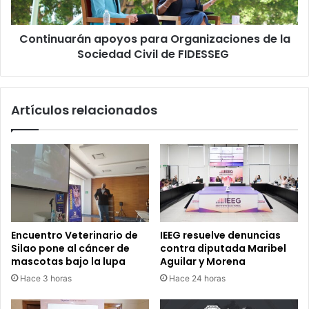
i
a
c
r
a
Continuarán apoyos para Organizaciones de la
á
r
Sociedad Civil de FIDESSEG
n
e
a
l
p
d
o
Artículos relacionados
e
y
n
o
g
s
u
p
e
a
e
r
n
a
T
O
e
r
Encuentro Veterinario de
IEEG resuelve denuncias
l
g
Silao pone al cáncer de
contra diputada Maribel
e
a
mascotas bajo la lupa
Aguilar y Morena
s
n
Hace 3 horas
Hace 24 horas
e
i
c
z