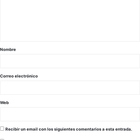
m
s
i
e
e
l
n
n
d
f
e
t
e
F
a
r
I
m
D
r
Nombre
o
E
i
s
S
S
o
E
*
Correo electrónico
G
Web
Recibir un email con los siguientes comentarios a esta entrada.