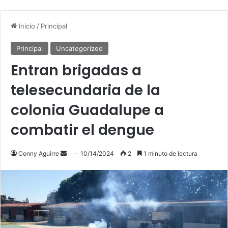
Inicio
/
Principal
Principal
Uncategorized
Entran brigadas a
telesecundaria de la
colonia Guadalupe a
combatir el dengue
Conny Aguirre
S
10/14/2024
2
1 minuto de lectura
e
n
d
a
n
e