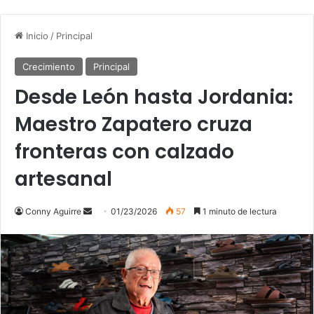
Inicio
/
Principal
Crecimiento
Principal
Desde León hasta Jordania:
Maestro Zapatero cruza
fronteras con calzado
artesanal
Send
Conny Aguirre
01/23/2026
57
1 minuto de lectura
an
email