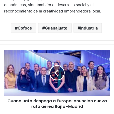
económicos, sino también el desarrollo social y el
reconocimiento de la creatividad emprendedora local.
Cofoce
Guanajuato
Industria
Guanajuato
despega
a
Europa:
anuncian
nueva
ruta
aérea
Bajío–
Guanajuato despega a Europa: anuncian nueva
Madrid
ruta aérea Bajío–Madrid