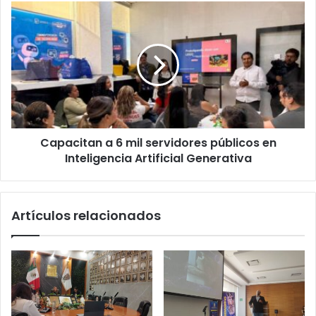
Capacitan
a
6
mil
servidores
públicos
en
Inteligencia
Artificial
Capacitan a 6 mil servidores públicos en
Generativa
Inteligencia Artificial Generativa
Artículos relacionados