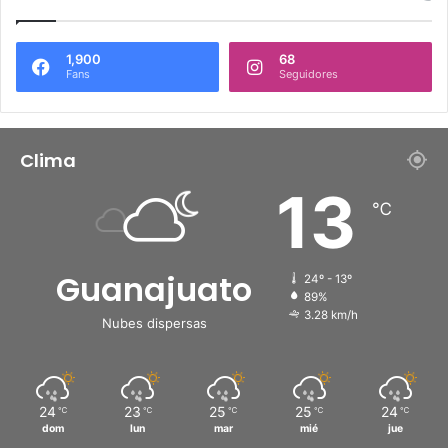
1,900
68
Fans
Seguidores
Clima
13
℃
Guanajuato
24º - 13º
89%
3.28 km/h
Nubes dispersas
24
23
25
25
24
℃
℃
℃
℃
℃
dom
lun
mar
mié
jue