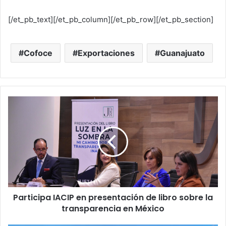
[/et_pb_text][/et_pb_column][/et_pb_row][/et_pb_section]
Cofoce
Exportaciones
Guanajuato
P
a
r
t
i
c
i
p
a
Participa IACIP en presentación de libro sobre la
I
transparencia en México
A
C