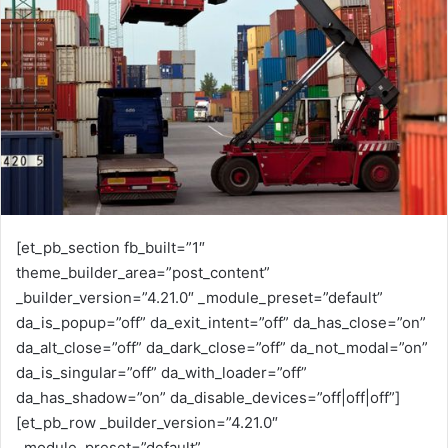
m
a
i
l
[et_pb_section fb_built=”1″
theme_builder_area=”post_content”
_builder_version=”4.21.0″ _module_preset=”default”
da_is_popup=”off” da_exit_intent=”off” da_has_close=”on”
da_alt_close=”off” da_dark_close=”off” da_not_modal=”on”
da_is_singular=”off” da_with_loader=”off”
da_has_shadow=”on” da_disable_devices=”off|off|off”]
[et_pb_row _builder_version=”4.21.0″
_module_preset=”default”