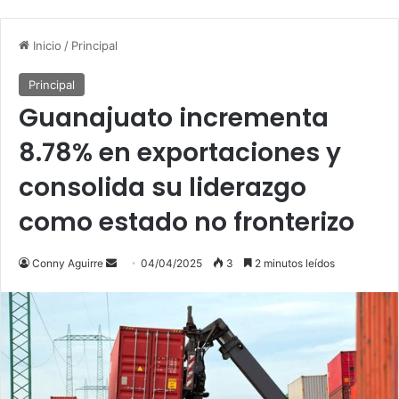
Inicio
/
Principal
Principal
Guanajuato incrementa
8.78% en exportaciones y
consolida su liderazgo
como estado no fronterizo
Conny Aguirre
S
04/04/2025
3
2 minutos leídos
e
n
d
a
n
e