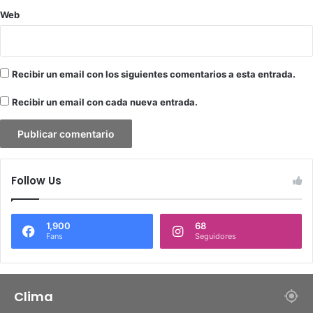
l
Web
a
s
e
s
Recibir un email con los siguientes comentarios a esta entrada.
Recibir un email con cada nueva entrada.
Follow Us
1,900
68
Fans
Seguidores
Clima