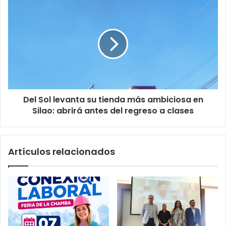
I
D
P
e
e
l
n
S
p
o
r
l
e
l
s
e
e
v
n
Del Sol levanta su tienda más ambiciosa en
a
t
Silao: abrirá antes del regreso a clases
n
a
t
c
a
i
s
Artículos relacionados
ó
u
n
t
d
i
e
e
l
n
i
d
b
a
r