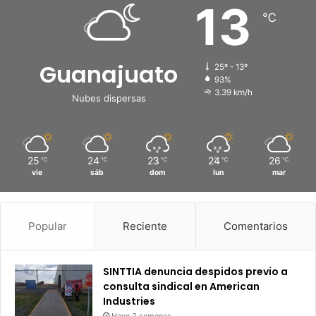
13
℃
Guanajuato
25º - 13º
93%
3.39 km/h
Nubes dispersas
25
24
23
24
26
℃
℃
℃
℃
℃
vie
sáb
dom
lun
mar
Popular
Reciente
Comentarios
SINTTIA denuncia despidos previo a
consulta sindical en American
Industries