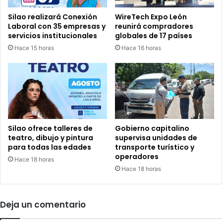
m
o
á
Silao realizará Conexión
WireTech Expo León
s
Laboral con 35 empresas y
reunirá compradores
s
a
servicios institucionales
globales de 17 países
o
m
Hace 15 horas
Hace 16 horas
b
b
r
i
e
c
l
i
a
o
t
s
r
a
a
e
Silao ofrece talleres de
Gobierno capitalino
n
n
teatro, dibujo y pintura
supervisa unidades de
s
S
para todas las edades
transporte turístico y
p
operadores
i
Hace 18 horas
a
l
Hace 18 horas
r
a
e
o
n
:
Deja un comentario
c
a
i
b