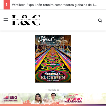
WireTech Expo León reunirá compradores globales de 17 países
Menu
Bu
-Publicidad-