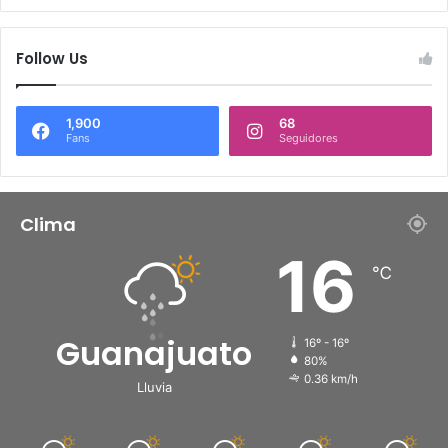
Follow Us
1,900
68
Fans
Seguidores
Clima
16
℃
Guanajuato
16º - 16º
80%
0.36 km/h
Lluvia