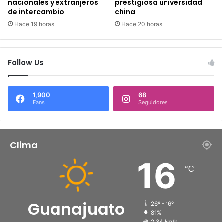
nacionales y extranjeros
prestigiosa universidad
de intercambio
china
Hace 19 horas
Hace 20 horas
Follow Us
1,900
68
Fans
Seguidores
Clima
16
℃
Guanajuato
26º - 16º
81%
2.34 km/h