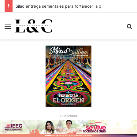
Silao entrega sementales para fortalecer la productividad del sector ganadero
Menu
Bu
-Publicidad-