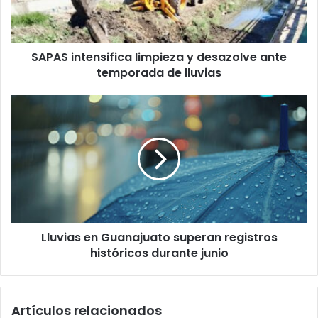
temporada
de
lluvias
SAPAS intensifica limpieza y desazolve ante
temporada de lluvias
Lluvias
en
Guanajuato
superan
registros
históricos
durante
junio
Lluvias en Guanajuato superan registros
históricos durante junio
Artículos relacionados