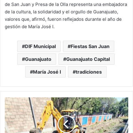
de San Juan y Presa de la Olla representa una embajadora
de la cultura, la solidaridad y el orgullo de Guanajuato,
valores que, afirmó, fueron reflejados durante el año de
gestión de María José I.
DIF Municipal
Fiestas San Juan
Guanajuato
Guanajuato Capital
María José I
tradiciones
SAPAS
intensifica
limpieza
y
desazolve
ante