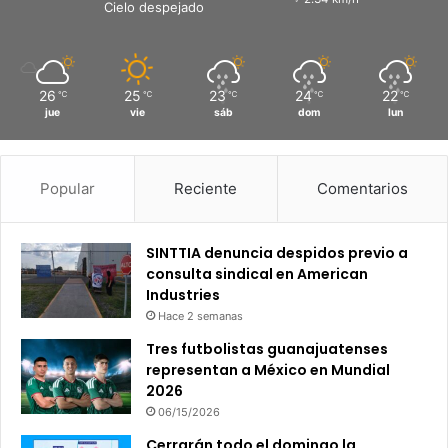
Cielo despejado
26
25
23
24
22
℃
℃
℃
℃
℃
jue
vie
sáb
dom
lun
Popular
Reciente
Comentarios
SINTTIA denuncia despidos previo a
consulta sindical en American
Industries
Hace 2 semanas
Tres futbolistas guanajuatenses
representan a México en Mundial
2026
06/15/2026
Cerrarán todo el domingo la