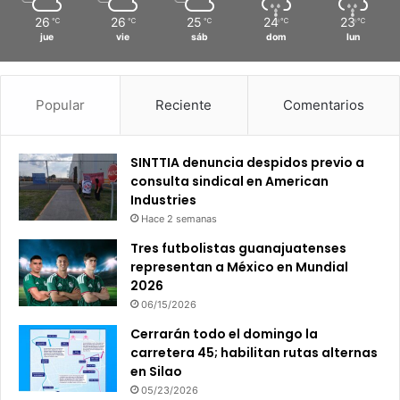
26
26
25
24
23
℃
℃
℃
℃
℃
jue
vie
sáb
dom
lun
Popular
Reciente
Comentarios
SINTTIA denuncia despidos previo a
consulta sindical en American
Industries
Hace 2 semanas
Tres futbolistas guanajuatenses
representan a México en Mundial
2026
06/15/2026
Cerrarán todo el domingo la
carretera 45; habilitan rutas alternas
en Silao
05/23/2026