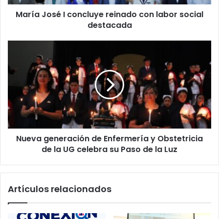
destacada
María José I concluye reinado con labor social
destacada
Nueva
generación
de
Enfermería
y
Obstetricia
de
la
UG
Nueva generación de Enfermería y Obstetricia
celebra
su
de la UG celebra su Paso de la Luz
Paso
de
la
Artículos relacionados
Luz