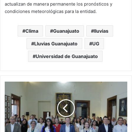
actualizan de manera permanente los pronósticos y
condiciones meteorológicas para la entidad.
Clima
Guanajuato
lluvias
Lluvias Guanajuato
UG
Universidad de Guanajuato
María
José
I
concluye
reinado
con
labor
social