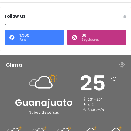
Follow Us
1,900
68
Fans
Seguidores
Clima
25
℃
Guanajuato
26º - 25º
41%
5.48 km/h
Nubes dispersas