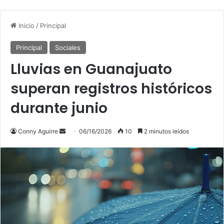
Inicio
/
Principal
Principal
Sociales
Lluvias en Guanajuato
superan registros históricos
durante junio
Send
Conny Aguirre
06/16/2026
10
2 minutos leídos
an
email