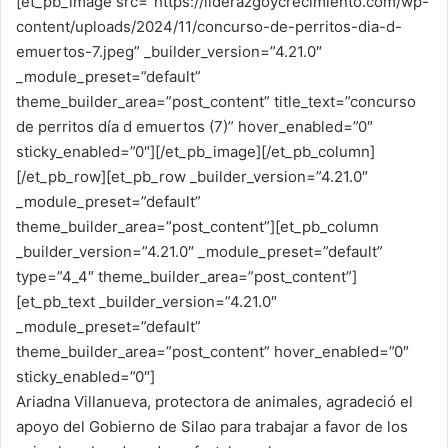
[et_pb_image src=”https://liderazgoycrecimiento.com/wp-
content/uploads/2024/11/concurso-de-perritos-dia-d-
emuertos-7.jpeg” _builder_version=”4.21.0″
_module_preset=”default”
theme_builder_area=”post_content” title_text=”concurso
de perritos día d emuertos (7)” hover_enabled=”0″
sticky_enabled=”0″][/et_pb_image][/et_pb_column]
[/et_pb_row][et_pb_row _builder_version=”4.21.0″
_module_preset=”default”
theme_builder_area=”post_content”][et_pb_column
_builder_version=”4.21.0″ _module_preset=”default”
type=”4_4″ theme_builder_area=”post_content”]
[et_pb_text _builder_version=”4.21.0″
_module_preset=”default”
theme_builder_area=”post_content” hover_enabled=”0″
sticky_enabled=”0″]
Ariadna Villanueva, protectora de animales, agradeció el
apoyo del Gobierno de Silao para trabajar a favor de los