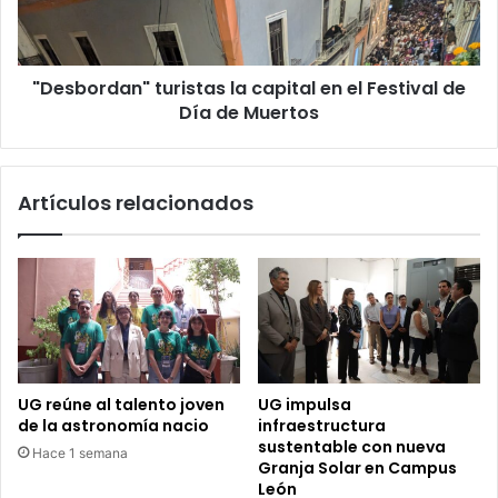
C
r
e
d
r
a
t
"Desbordan" turistas la capital en el Festival de
n
i
Día de Muertos
"
f
t
i
u
c
r
Artículos relacionados
a
i
d
s
o
t
A
a
m
s
b
l
i
a
e
c
n
a
UG reúne al talento joven
UG impulsa
t
p
de la astronomía nacio
infraestructura
a
i
sustentable con nueva
Hace 1 semana
l
t
Granja Solar en Campus
"
a
León