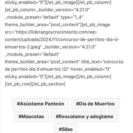
sticky_enabled=”0″][/et_pb_image][/et_pb_column]
[et_pb_column _builder_version=”4.21.0″
_module_preset=”default” type=”1_4″
theme_builder_area=”post_content”][et_pb_image
src=”https://liderazgoycrecimiento.com/wp-
content/uploads/2024/11/concurso-de-perritos-dia-d-
emuertos-2.jpeg” _builder_version=”4.21.0″
_module_preset=”default”
theme_builder_area=”post_content” title_text=”concurso
de perritos día d emuertos (2)” hover_enabled=”0″
sticky_enabled=”0″][/et_pb_image][/et_pb_column]
[/et_pb_row][/et_pb_section]
Asústame Panteón
Día de Muertos
Mascotas
Rescatame y adogtame
Silao