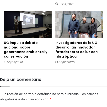
E
l
06/14/2026
m
e
p
n
r
e
e
l
s
F
a
e
L
s
i
t
UG impulsa debate
Investigadores de la UG
m
nacional sobre
desarrollan innovador
i
gobernanza ambiental y
fotodetector de luz con
p
v
conservación
fibra óptica
i
a
a
l
06/08/2026
06/02/2026
"
d
a
e
V
D
Deja un comentario
o
í
l
a
k
d
Tu dirección de correo electrónico no será publicada.
Los campos
s
e
obligatorios están marcados con
*
w
M
a