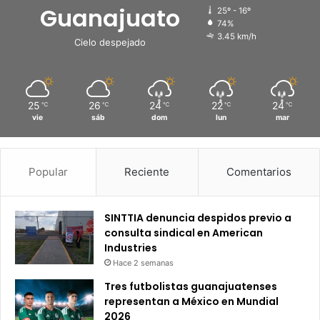
Guanajuato
25º - 16º
74%
3.45 km/h
Cielo despejado
25
26
24
22
24
℃
℃
℃
℃
℃
vie
sáb
dom
lun
mar
Popular
Reciente
Comentarios
SINTTIA denuncia despidos previo a
consulta sindical en American
Industries
Hace 2 semanas
Tres futbolistas guanajuatenses
representan a México en Mundial
2026