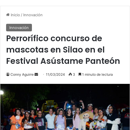
Inicio
/
Innovación
Innovación
Perrorífico concurso de
mascotas en Silao en el
Festival Asústame Panteón
Conny Aguirre
S
11/03/2024
3
1 minuto de lectura
e
n
d
a
n
e
m