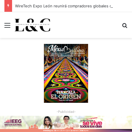
WireTech Expo León reunirá compradores globales de 17 países
Menu
Bu
-Publicidad-