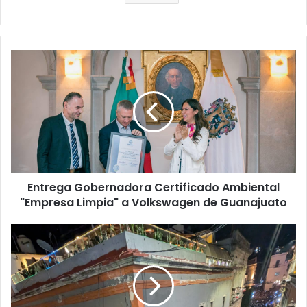
E
n
t
r
e
g
a
G
o
Entrega Gobernadora Certificado Ambiental
b
"Empresa Limpia" a Volkswagen de Guanajuato
e
r
n
"
a
D
d
e
o
s
r
b
a
o