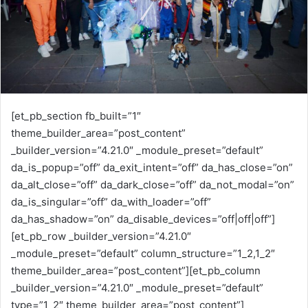
a
i
l
[et_pb_section fb_built=”1″
theme_builder_area=”post_content”
_builder_version=”4.21.0″ _module_preset=”default”
da_is_popup=”off” da_exit_intent=”off” da_has_close=”on”
da_alt_close=”off” da_dark_close=”off” da_not_modal=”on”
da_is_singular=”off” da_with_loader=”off”
da_has_shadow=”on” da_disable_devices=”off|off|off”]
[et_pb_row _builder_version=”4.21.0″
_module_preset=”default” column_structure=”1_2,1_2″
theme_builder_area=”post_content”][et_pb_column
_builder_version=”4.21.0″ _module_preset=”default”
type=”1_2″ theme_builder_area=”post_content”]