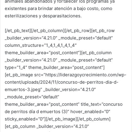
animales abandonados y fortalecer los programas ya
existentes para brindar atención a bajo costo, como
esterilizaciones y desparasitaciones.
[/et_pb_text][/et_pb_column][/et_pb_row][et_pb_row
_builder_version=”4.21.0″ _module_preset=”default”
column_structure=”1_4,1_4,1_4,1_4″
theme_builder_area=”post_content”][et_pb_column
_builder_version=”4.21.0″ _module_preset=”default”
type=”1_4″ theme_builder_area=”post_content”]
[et_pb_image src=”https://liderazgoycrecimiento.com/wp-
content/uploads/2024/11/concurso-de-perritos-dia-d-
emuertos-3.jpeg” _builder_version=”4.21.0″
_module_preset=”default”
theme_builder_area=”post_content” title_text=”concurso
de perritos día d emuertos (3)” hover_enabled=”0″
sticky_enabled=”0″][/et_pb_image][/et_pb_column]
[et_pb_column _builder_version=”4.21.0″