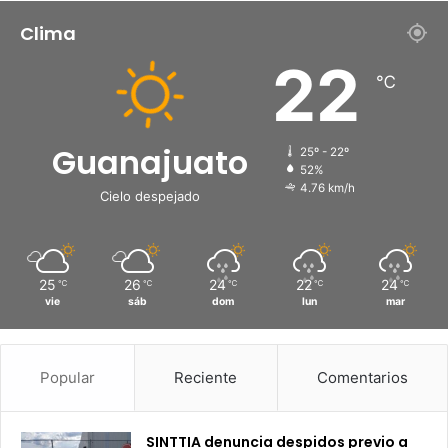
Clima
22
℃
Guanajuato
25º - 22º
52%
4.76 km/h
Cielo despejado
25
26
24
22
24
℃
℃
℃
℃
℃
vie
sáb
dom
lun
mar
Popular
Reciente
Comentarios
SINTTIA denuncia despidos previo a