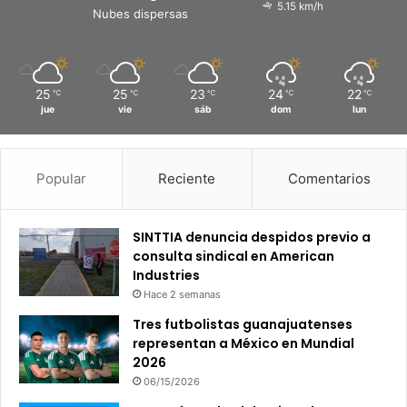
5.15 km/h
Nubes dispersas
25
25
23
24
22
℃
℃
℃
℃
℃
jue
vie
sáb
dom
lun
Popular
Reciente
Comentarios
SINTTIA denuncia despidos previo a
consulta sindical en American
Industries
Hace 2 semanas
Tres futbolistas guanajuatenses
representan a México en Mundial
2026
06/15/2026