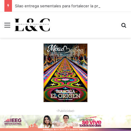
Silao entrega sementales para fortalecer la productividad del sector ganadero
Menu
Bu
-Publicidad-