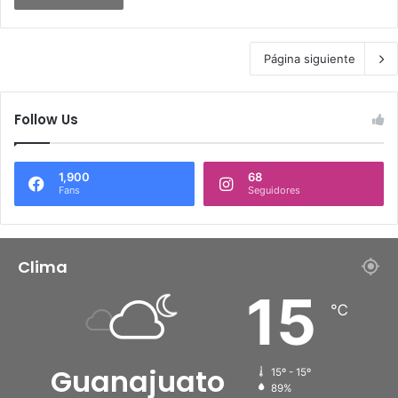
Página siguiente
Follow Us
1,900
68
Fans
Seguidores
Clima
15
℃
Guanajuato
15º - 15º
89%